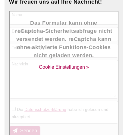
Wir freuen uns auf Ihre Nachricht!
Name
Das Formular kann ohne
reCaptcha-Sicherheitsabfrage nicht
E-Mail-Adresse
versendet werden. reCaptcha kann
ohne aktivierte Funktions-Cookies
Telefonnummer (optional)
nicht geladen werden.
Nachricht
Cookie Einstellungen »
Die
Datenschutzerklärung
habe ich gelesen und
akzeptiert.
Senden