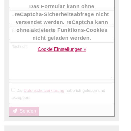
Das Formular kann ohne
reCaptcha-Sicherheitsabfrage nicht
E-Mail-Adresse
versendet werden. reCaptcha kann
ohne aktivierte Funktions-Cookies
Telefonnummer (optional)
nicht geladen werden.
Nachricht
Cookie Einstellungen »
Die
Datenschutzerklärung
habe ich gelesen und
akzeptiert.
Senden